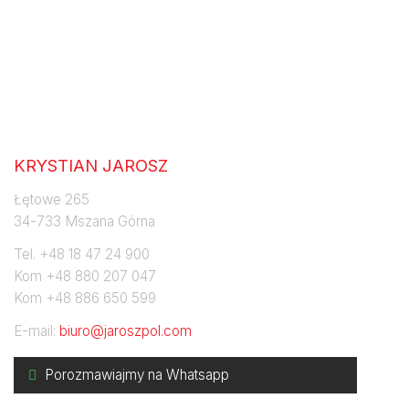
Jaroszpol
KRYSTIAN JAROSZ
Łętowe 265
34-733 Mszana Górna
Tel. +48 18 47 24 900
Kom +48 880 207 047
Kom +48 886 650 599
E-mail:
biuro@jaroszpol.com
Porozmawiajmy na Whatsapp