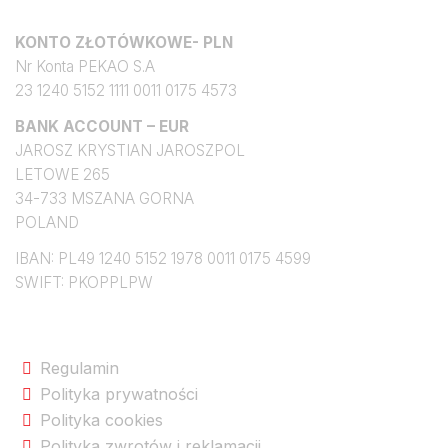
Konto bankowe
KONTO ZŁOTÓWKOWE- PLN
Nr Konta PEKAO S.A
23 1240 5152 1111 0011 0175 4573
BANK ACCOUNT – EUR
JAROSZ KRYSTIAN JAROSZPOL
LETOWE 265
34-733 MSZANA GORNA
POLAND
IBAN: PL49 1240 5152 1978 0011 0175 4599
SWIFT: PKOPPLPW
Na skróty po sklepie
Regulamin
Polityka prywatności
Polityka cookies
Polityka zwrotów i reklamacji