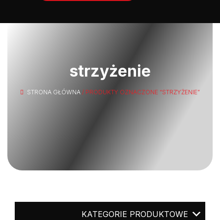
strzyżenie
STRONA GŁÓWNA
/ PRODUKTY OZNACZONE “STRZYŻENIE”
KATEGORIE PRODUKTOWE