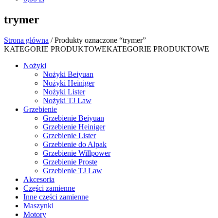
trymer
Strona główna
/ Produkty oznaczone “trymer”
KATEGORIE PRODUKTOWE
KATEGORIE PRODUKTOWE
Nożyki
Nożyki Beiyuan
Nożyki Heiniger
Nożyki Lister
Nożyki TJ Law
Grzebienie
Grzebienie Beiyuan
Grzebienie Heiniger
Grzebienie Lister
Grzebienie do Alpak
Grzebienie Willpower
Grzebienie Proste
Grzebienie TJ Law
Akcesoria
Części zamienne
Inne części zamienne
Maszynki
Motory