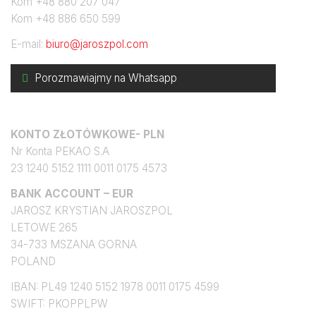
Kom +48 880 207 047
Kom +48 886 650 599
E-mail:
biuro@jaroszpol.com
Porozmawiajmy na Whatsapp
Konto bankowe
KONTO ZŁOTÓWKOWE- PLN
Nr Konta PEKAO S.A
23 1240 5152 1111 0011 0175 4573
BANK ACCOUNT – EUR
JAROSZ KRYSTIAN JAROSZPOL
LETOWE 265
34-733 MSZANA GORNA
POLAND
IBAN: PL49 1240 5152 1978 0011 0175 4599
SWIFT: PKOPPLPW