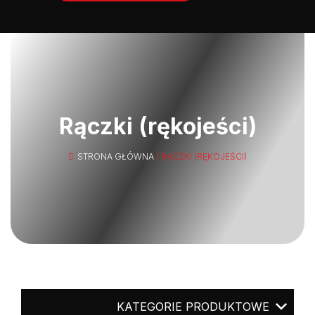
Rączki (rękojeści)
STRONA GŁÓWNA
/ RĄCZKI (RĘKOJEŚCI)
KATEGORIE PRODUKTOWE