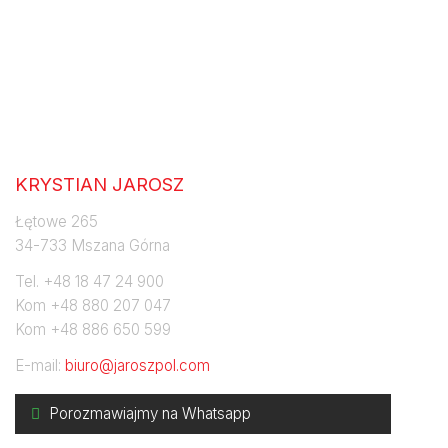
Jaroszpol
KRYSTIAN JAROSZ
Łętowe 265
34-733 Mszana Górna
Tel. +48 18 47 24 900
Kom +48 880 207 047
Kom +48 886 650 599
E-mail:
biuro@jaroszpol.com
Porozmawiajmy na Whatsapp