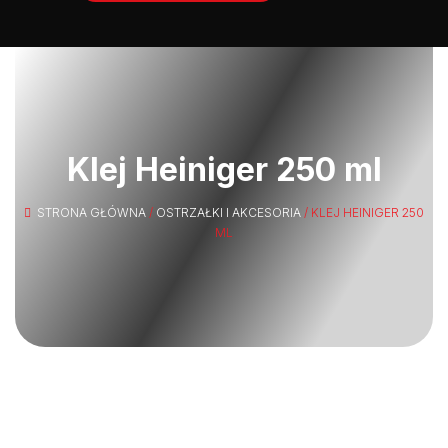
Klej Heiniger 250 ml
STRONA GŁÓWNA
/
OSTRZAŁKI I AKCESORIA
/ KLEJ HEINIGER 250
ML