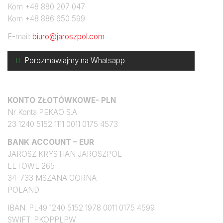
Kom +48 880 207 047
Kom +48 886 650 599
E-mail:
biuro@jaroszpol.com
Porozmawiajmy na Whatsapp
Konto bankowe
KONTO ZŁOTÓWKOWE- PLN
Nr Konta PEKAO S.A
23 1240 5152 1111 0011 0175 4573
BANK ACCOUNT – EUR
JAROSZ KRYSTIAN JAROSZPOL
LETOWE 265
34-733 MSZANA GORNA
POLAND
IBAN: PL49 1240 5152 1978 0011 0175 4599
SWIFT: PKOPPLPW