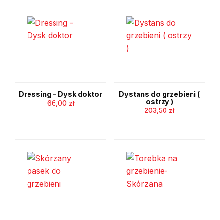
konserwacji
ostrzy
1000
ml
Dressing – Dysk doktor
Dystans do grzebieni (
ostrzy )
66,00
zł
203,50
zł