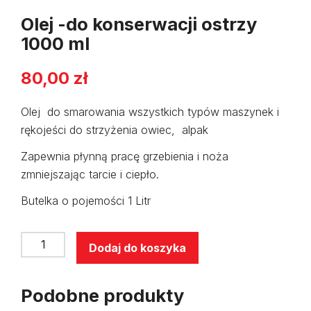
Olej -do konserwacji ostrzy
1000 ml
80,00
zł
Olej do smarowania wszystkich typów maszynek i
rękojeści do strzyżenia owiec, alpak
Zapewnia płynną pracę grzebienia i noża
zmniejszając tarcie i ciepło.
Butelka o pojemości 1 Litr
ilość
Dodaj do koszyka
Olej
-
Podobne produkty
do