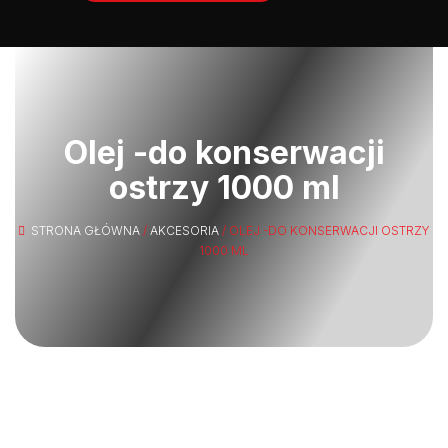
Olej -do konserwacji
ostrzy 1000 ml
STRONA GŁÓWNA
/
AKCESORIA
/ OLEJ -DO KONSERWACJI OSTRZY
1000 ML