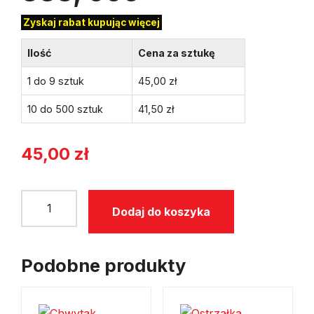
Zyskaj rabat kupując więcej
Ilość
Cena za sztukę
1 do 9 sztuk
45,00
zł
10 do 500 sztuk
41,50
zł
45,00
zł
ilość
Dodaj do koszyka
Papier
do
ostrzenia
Podobne produkty
Heiniger
GT
888,