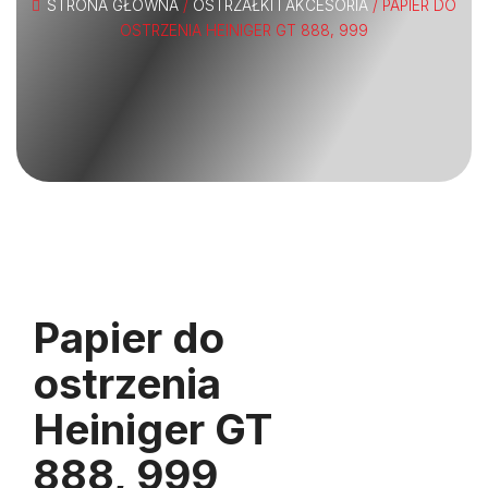
STRONA GŁÓWNA
/
OSTRZAŁKI I AKCESORIA
/ PAPIER DO
OSTRZENIA HEINIGER GT 888, 999
Papier do
ostrzenia
Heiniger GT
888, 999