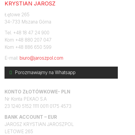
KRYSTIAN JAROSZ
Łętowe 265
34-733 Mszana Górna
Tel. +48 18 47 24 900
Kom +48 880 207 047
Kom +48 886 650 599
E-mail:
biuro@jaroszpol.com
Porozmawiajmy na Whatsapp
Konto bankowe
KONTO ZŁOTÓWKOWE- PLN
Nr Konta PEKAO S.A
23 1240 5152 1111 0011 0175 4573
BANK ACCOUNT – EUR
JAROSZ KRYSTIAN JAROSZPOL
LETOWE 265