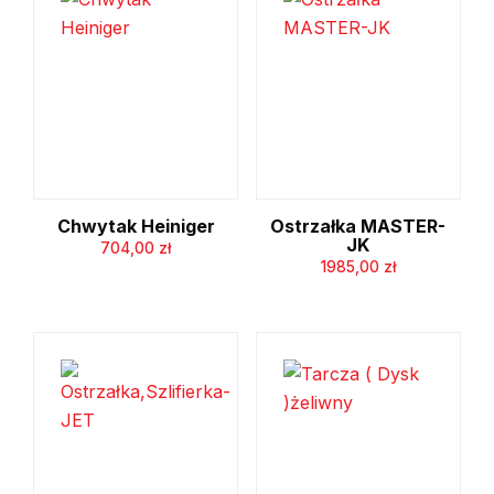
999
Chwytak Heiniger
Ostrzałka MASTER-
JK
704,00
zł
1985,00
zł