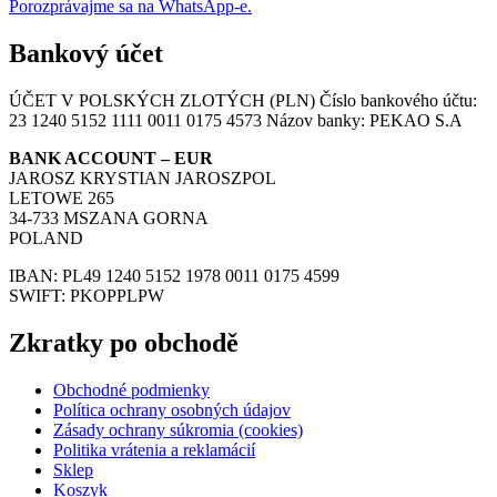
Porozprávajme sa na WhatsApp-e.
Bankový účet
ÚČET V POLSKÝCH ZLOTÝCH (PLN) Číslo bankového účtu:
23 1240 5152 1111 0011 0175 4573 Názov banky: PEKAO S.A
BANK ACCOUNT – EUR
JAROSZ KRYSTIAN JAROSZPOL
LETOWE 265
34-733 MSZANA GORNA
POLAND
IBAN: PL49 1240 5152 1978 0011 0175 4599
SWIFT: PKOPPLPW
Zkratky po obchodě
Obchodné podmienky
Política ochrany osobných údajov
Zásady ochrany súkromia (cookies)
Politika vrátenia a reklamácií
Sklep
Koszyk