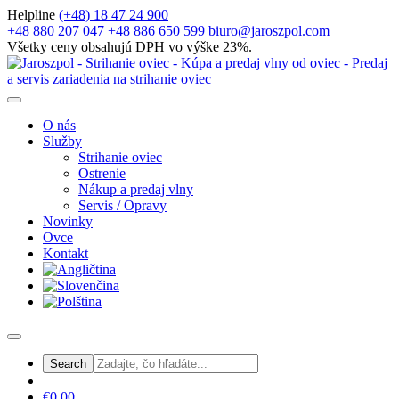
Helpline
(+48) 18 47 24 900
+48 880 207 047
+48 886 650 599
biuro@jaroszpol.com
Všetky ceny obsahujú DPH vo výške 23%.
O nás
Služby
Strihanie oviec
Ostrenie
Nákup a predaj vlny
Servis / Opravy
Novinky
Ovce
Kontakt
€0,00